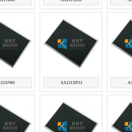
121XN01
AA121XP13
A