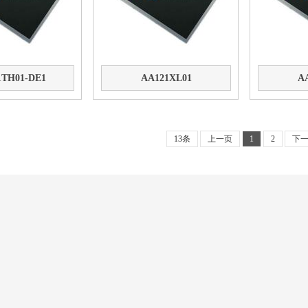
1TH01-DE1
AA121XL01
A
13条
上一页
1
2
下