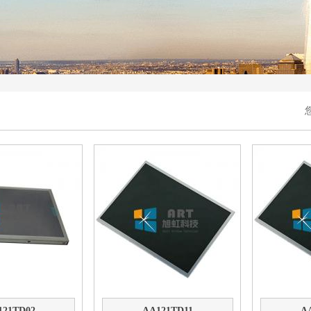
121TD02
AA121TD11
A