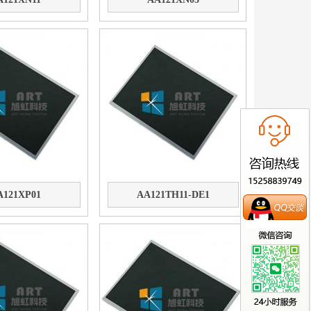
A121XP01
AA121TH11-DE1