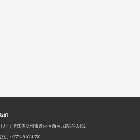
我们
地址：浙江省杭州市西湖区西园九路8号A402
机：0571-81061650