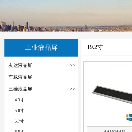
19.2寸
工业液晶屏
友达液晶屏
>>
车载液晶屏
三菱液晶屏
>>
4.3寸
5.0寸
5.7寸
6.5寸
AA192AA51