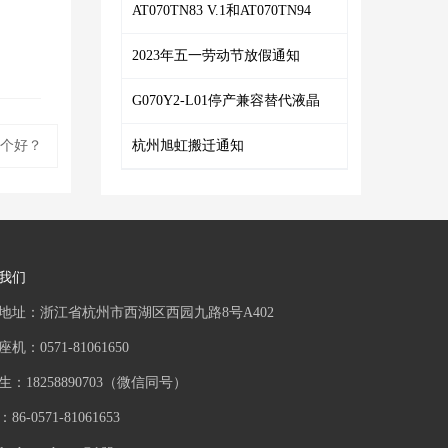
AT070TN83 V.1和AT070TN94
2023年五一劳动节放假通知
G070Y2-L01停产兼容替代液晶
哪个好？
杭州旭虹搬迁通知
我们
地址：浙江省杭州市西湖区西园九路8号A402
机：0571-81061650
生：18258890703（微信同号）
86-0571-81061653