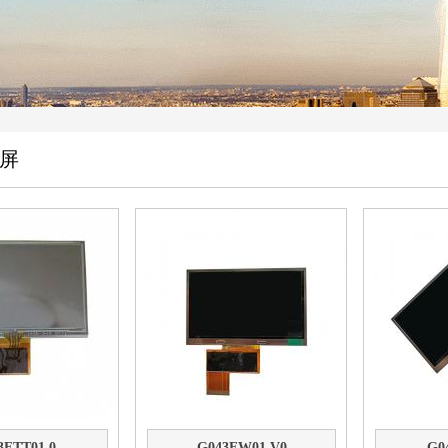
屏
3FTT01.0
G043FW01 V0
G0