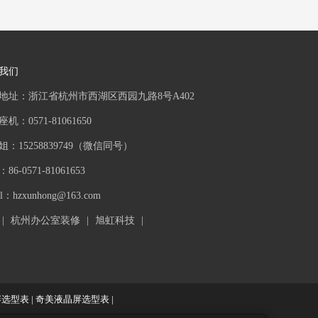
我们
地址：浙江省杭州市西湖区西园九路8号A402
机：0571-81061650
姐：15258839749（微信同号）
86-0571-81061653
il：
hzxunhong@163.com
|
杭州办公室装修
|
旭虹科技
|
屏选型表
|
奇美液晶屏选型表
|