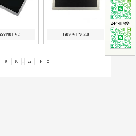
65VN01 V2
G070VTN02.0
9
10
..
22
下一页