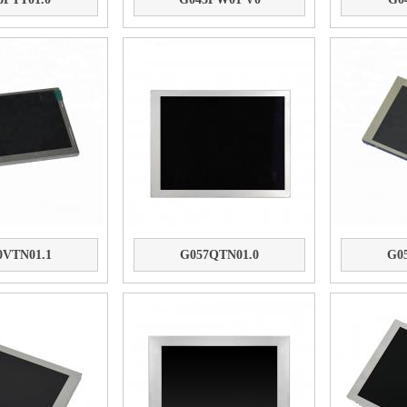
0VTN01.1
G057QTN01.0
G0