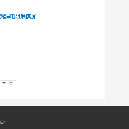
1寸5线宽温电阻触摸屏
下一页
我们