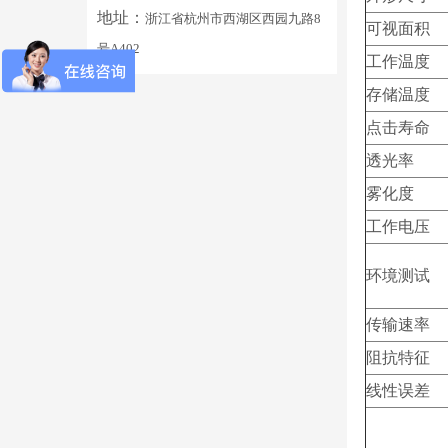
地址：
浙江省杭州市西湖区西园九路8
可视面积
号A402
工作温度
存储温度
点击寿命
透光率
雾化度
工作电压
环境测试
传输速率
阻抗特征
线性误差