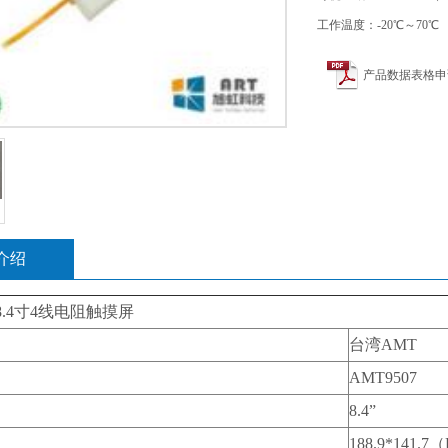
工作温度：-20℃～70℃
产品数据表格申
介绍
 8.4寸4线电阻触摸屏
台湾AMT
AMT9507
8.4”
188.9*141.