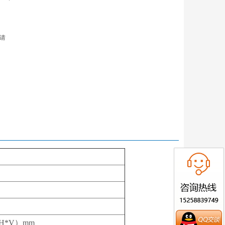
请
7（H*V）mm