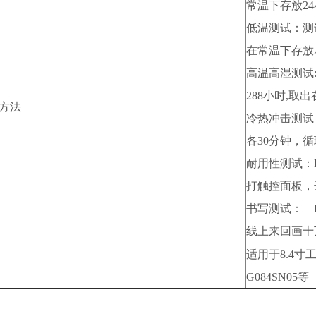
常温下存放24
低温测试：测试
在常温下存放2
高温高湿测试:
288小时,取
方法
冷热冲击测试
各30分钟，循
耐用性测试：R
打触控面板，
书写测试： R
线上来回画十
适用于8.4寸
G084SN05等