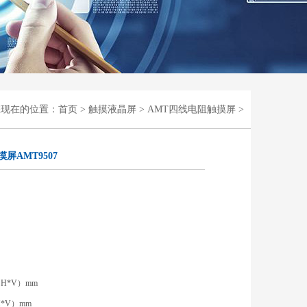
您现在的位置：
首页
>
触摸液晶屏
>
AMT四线电阻触摸屏
>
摸屏AMT9507
（H*V）mm
H*V）mm