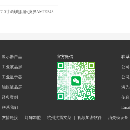
7.0寸4线电阻触摸屏AMT9545
显示器产品
官方微信
联系
工业液晶屏
公司
工业显示器
公司座
触摸液晶屏
洪先
经典案例
传真：
联系我们
Ema
友情链接：
灯饰加盟
|
杭州抗震支架
|
视频加密软件
|
消失模设备