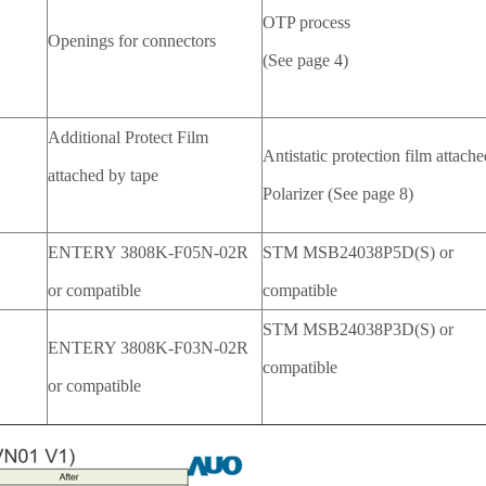
OTP process
Openings for connectors
(See page 4)
Additional Protect Film
Antistatic protection film attach
attached by tape
Polarizer (See page 8)
ENTERY 3808K-F05N-02R
STM MSB24038P5D(S) or
or compatible
compatible
STM MSB24038P3D(S) or
ENTERY 3808K-F03N-02R
compatible
or compatible