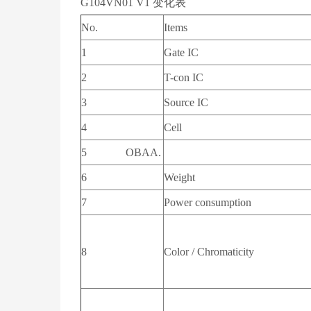
G104VN01 V1 变化表
No.
Items
1
Gate IC
2
T-con IC
3
Source IC
4
Cell
5
6
Weight
7
Power consumption
8
Color / Chromaticity