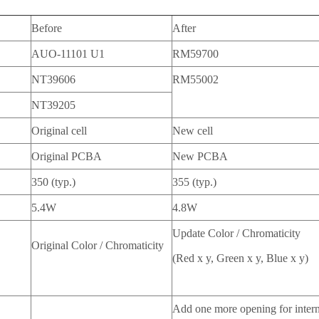
Before
After
AUO-11101 U1
RM59700
NT39606
RM55002
NT39205
Original cell
New cell
Original PCBA
New PCBA
350 (typ.)
355 (typ.)
5.4W
4.8W
Update Color / Chromaticity
Original Color / Chromaticity
(Red x y, Green x y, Blue x y)
Add one more opening for intern