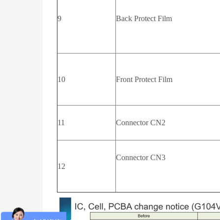
9
Back Protect Film
10
Front Protect Film
11
Connector CN2
Connector CN3
12