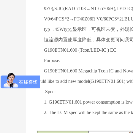
9Z0),S-IC(RAD 7103→NT 65706H),LED IC(N
V0/64PCS*2→PT40Z06R V0/60PCS*2),BLU Cu
typ→45Wtyp),显示区，可视区未变，外观长宽
恒流源内置使厚度降低，具体变更可问我司
G190ETN01.600 (Tcon/LED-IC ) EC
Purpose:
G190ETN01.600 Megachip Tcon IC and Novatek LE
would like to add new model(G190ETN01.601) wi
Spec:
1. G190ETN01.601 power consumption is low
2. The LCM spec will be kept the same as the ta