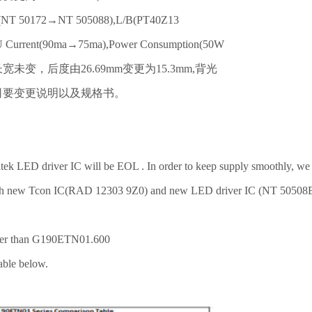
T 50172→NT 505088),L/B(PT40Z13
rrent(90ma→75ma),Power Consumption(50W
未变，后度由26.69mm变更为15.3mm,背光
要变更说明以及规格书。
D driver IC will be EOL . In order to keep supply smoothly, we
th new Tcon IC(RAD 12303 9Z0) and new LED driver IC (NT 50508B
er than G190ETN01.600
ble below.