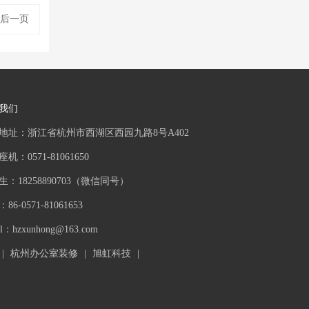
最后一页
我们
地址：浙江省杭州市西湖区西园九路8号A402
机：0571-81061650
生：18258890703（微信同号）
86-0571-81061653
il：
hzxunhong@163.com
|
杭州办公室装修
|
旭虹科技
|