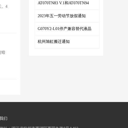
AT070TN83 V.1和AT070TN94
天。4
2023年五一劳动节放假通知
G070Y2-L01停产兼容替代液晶
杭州旭虹搬迁通知
黄暗
我们