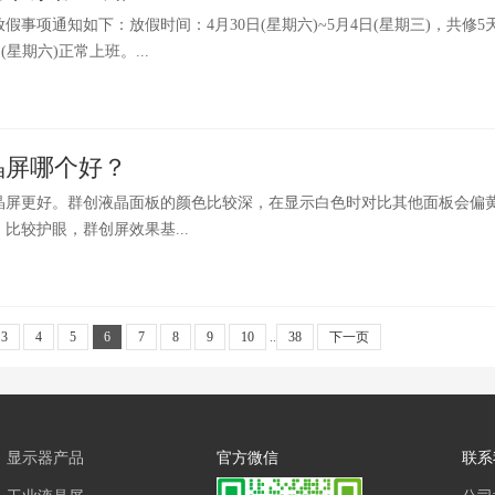
放假事项通知如下：放假时间：4月30日(星期六)~5月4日(星期三)，共修5
(星期六)正常上班。...
晶屏哪个好？
晶屏更好。群创液晶面板的颜色比较深，在显示白色时对比其他面板会偏
比较护眼，群创屏效果基...
3
4
5
6
7
8
9
10
..
38
下一页
显示器产品
官方微信
联系