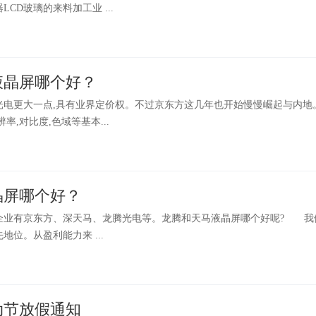
LCD玻璃的来料加工业 ...
液晶屏哪个好？
光电更大一点,具有业界定价权。不过京东方这几年也开始慢慢崛起与内地
率,对比度,色域等基本...
晶屏哪个好？
有京东方、深天马、龙腾光电等。龙腾和天马液晶屏哪个好呢? 我
位。从盈利能力来 ...
劳动节放假通知