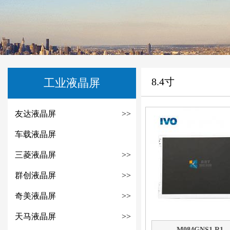
8.4寸
工业液晶屏
友达液晶屏
>>
车载液晶屏
三菱液晶屏
>>
群创液晶屏
>>
奇美液晶屏
>>
天马液晶屏
>>
M084GNS1 R1