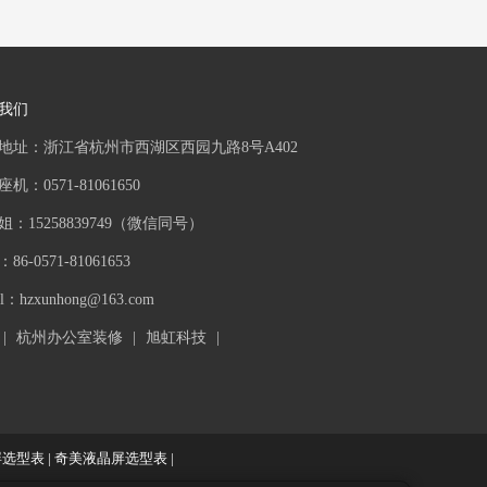
我们
地址：浙江省杭州市西湖区西园九路8号A402
机：0571-81061650
姐：15258839749（微信同号）
86-0571-81061653
il：
hzxunhong@163.com
|
杭州办公室装修
|
旭虹科技
|
屏选型表
|
奇美液晶屏选型表
|