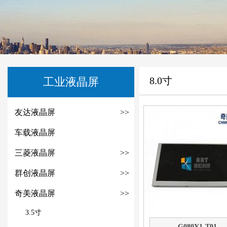
8.0寸
工业液晶屏
友达液晶屏
>>
车载液晶屏
三菱液晶屏
>>
群创液晶屏
>>
奇美液晶屏
>>
3.5寸
G080Y1-T01