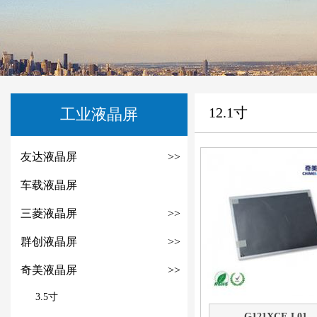
12.1寸
工业液晶屏
友达液晶屏
>>
车载液晶屏
三菱液晶屏
>>
群创液晶屏
>>
奇美液晶屏
>>
3.5寸
G121XCE-L01