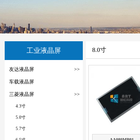
8.0寸
工业液晶屏
友达液晶屏
>>
车载液晶屏
三菱液晶屏
>>
4.3寸
5.0寸
5.7寸
6.5寸
AA080MB01