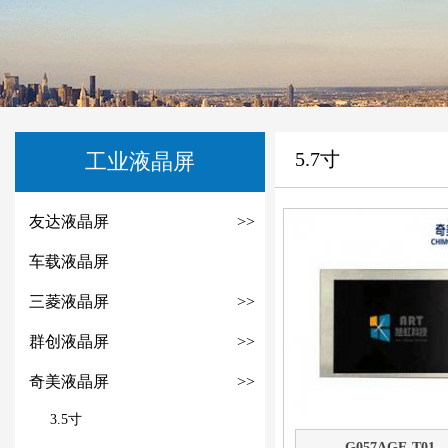
5.7寸
工业液晶屏
友达液晶屏
>>
车载液晶屏
三菱液晶屏
>>
群创液晶屏
>>
奇美液晶屏
>>
3.5寸
G057AGE-T01