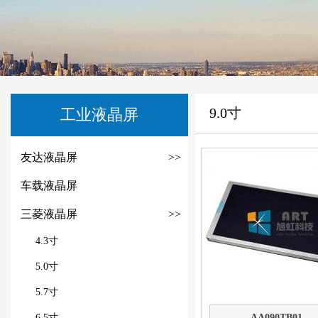
9.0寸
工业液晶屏
友达液晶屏
>>
车载液晶屏
三菱液晶屏
>>
4.3寸
5.0寸
5.7寸
6.5寸
AA090TB01