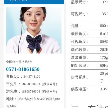
显示尺寸 :
132.
可视尺寸 :
135.
亮度 :
800 
最佳角度 :
6 o'c
可视角度 :
80/8
颜色数量 :
262K
屏幕重量 :
170g
全国统一服务热线:
刷新频率 :
60H
0571-81061650
20 p
客服QQ：
3443748160
信号系统 :
子
王先生：
18258890703（微信同号）
供应电压 :
3.3V
洪先生：
18868786964（微信同号）
地址：
浙江省杭州市西湖区西园九路8
号A402