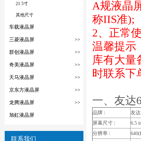
A规液晶
21.5寸
其他尺寸
称IIS准);
车载液晶屏
2、正常
三菱液晶屏
>>
温馨提示：
群创液晶屏
>>
库有大量备
奇美液晶屏
>>
时联系下
天马液晶屏
>>
京东方液晶屏
>>
一、友达6
龙腾液晶屏
>>
品牌 :
友达 
旭虹液晶屏
屏幕尺寸 :
6.5 i
分辨率 :
640
联系我们