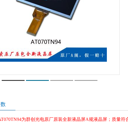
参数
AT070TN94为群创光电原厂原装全新液晶屏A规液晶屏；质量