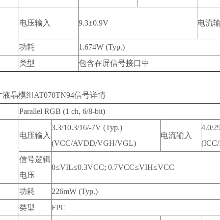
电压输入
9.3±0.9V
电流
功耗
1.674W (Typ.)
类型
包含在屏信号接口中
液晶模组AT070TN94信号详情
Parallel RGB (1 ch, 6/8-bit)
3.3/10.3/16/-7V (Typ.)
4.0/2
电压输入
电流输入
(VCC/AVDD/VGH/VGL)
(ICC
信号逻辑
0≤VIL≤0.3VCC; 0.7VCC≤VIH≤VCC
电压
功耗
226mW (Typ.)
类型
FPC