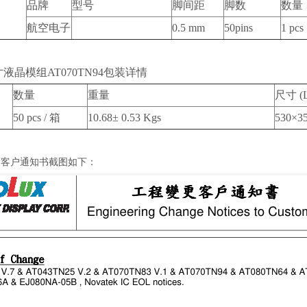
品牌
型号
脚间距
脚数
数量
航空电子
0.5 mm
50pins
1 pcs
液晶模组AT070TN94包装详情
数量
重量
尺寸 (
50 pcs / 箱
10.68± 0.53 Kgs
530×3
更客户通知书截图如下：