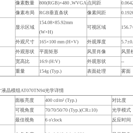
像素数量
800(RGB)×480 ,WVGA
点间距
0.06
像素布局
RGB垂直条状
像素间距
0.19
154.08×85.92mm
显示区域
可视区域
156.
(W×H)
外观尺寸
165×100 mm (H×V)
外观厚度
5.7±0
外观形状
平面矩形
风景肖像
风景
宽高比
16:9 (H:V)
外观形状
--
重量
154g (Typ.)
表面处理
雾面
液晶模组AT070TN94光学详情
面板亮度
400 cd/m² (Typ.)
对比度
可视角度
70/70/50/70 (Typ.)(CR≥10)
光学模式
最佳视角
6 o'clock
反应时间