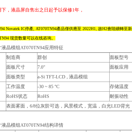
用下，液晶屏自售出之日起予以保修1年，
94 Novatek IC停產, AT070TN94產品僅供應至 2022H1, 故H2會陸續轉至新 IC
0TN94
现货数量可以在线咨询。
液晶模组AT070TN94应用特征
制造商
群创
面板型号
面板尺寸
7.0"
面板应用
面板类型
a-Si TFT-LCD , 液晶模组
工作温度
-30 ~ 85 °C
存储温度
RoHS状态
RoHS
耐振动性
表面雾面，6/8位灰阶可选，风景模式，宽温，白光LED背光，
液晶模组AT070TN94结构详情