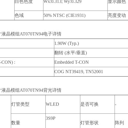
白色色度
Wx:0.313; Wy:0.329
显示颜色
色域
50% NTSC (CIE1931)
亮度变动
液晶模组AT070TN94电子详情
1.90W (Typ.)
翻转 (水平/垂直)
CON) :
Embedded T-CON
COG NT39419, TN52001
液晶模组AT070TN94背光详情
灯管类型
WLED
是否可换
-
3S9P
数量
灯管形状
阵列