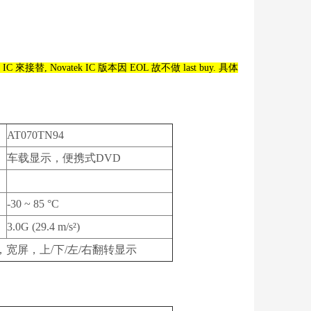
 來接替, Novatek IC 版本因 EOL 故不做 last buy. 具体
AT070TN94
车载显示，便携式DVD
-30 ~ 85 °C
3.0G (29.4 m/s²)
宽屏，上/下/左/右翻转显示