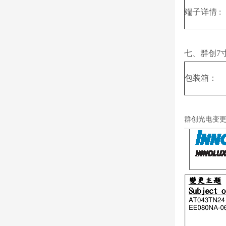
端子详情 :
七、群创7寸
包装箱：
群创光电变