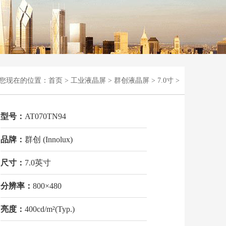
您现在的位置：
首页
>
工业液晶屏
>
群创液晶屏
>
7.0寸
>
型号：
AT070TN94
品牌：
群创 (Innolux)
尺寸：
7.0英寸
分辨率：
800×480
亮度：
400cd/m²(Typ.)