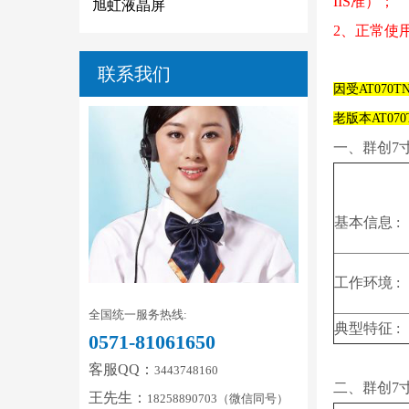
IIS准）；
旭虹液晶屏
2、正常使
联系我们
因
受AT070TN
老版本
AT07
一、群创7寸
基本信息 :
工作环境 :
全国统一服务热线:
典型特征 :
0571-81061650
客服QQ：
3443748160
二、群创7寸
王先生：
18258890703（微信同号）