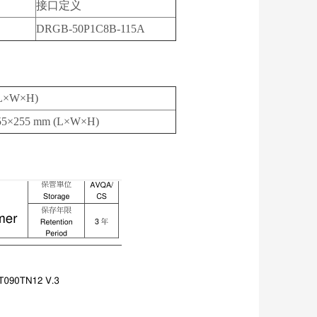
接口定义
DRGB-50P1C8B-115A
L×W×H)
55×255 mm (L×W×H)