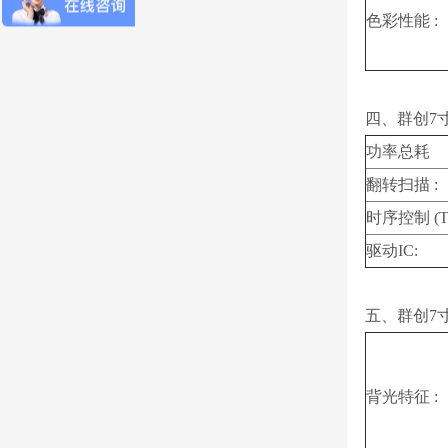
色彩性能 :
四、群创7寸
功率总耗
翻转扫描 :
时序控制 (T-
驱动IC:
五、群创7寸
背光特征 :